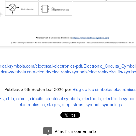
rical-symbols.com/electrical-electronics-pdf/Electronic_Circuits_Symbol
trical-symbols.com/electric-electronic-symbols/electronic-circuits-symb
Publicado
9th September 2020
por
Blog de los símbolos electrónico
Símbolos de Flip-Flop
Símbolos de Puertas
FEB
DEC
ks
chip
circuit
circuits
electrical symbols
electronic
electronic symbo
3
5
(Electrónica Digital)
Lógicas (Electrónica
electronics
ic
stages
step
steps
symbol
symbology
Digital)
El Flip-Flop es un multivibrador
biestable capaz de permanecer en
Las puertas lógicas son circuitos
uno o dos estados en un tiempo
electrónicos digitales que realizan
indefinido en ausencia de
operaciones basadas en dos
0
Añadir un comentario
perturbaciones. El paso de un