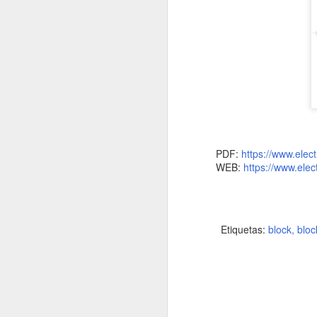
PDF:
https://www.elect
WEB:
https://www.elec
Símbolos de
FEB
Etiquetas:
block
bloc
21
Estaciones de
Generación Eléctrica
Las centrales de generación
eléctrica son instalaciones
encargadas de transformar la