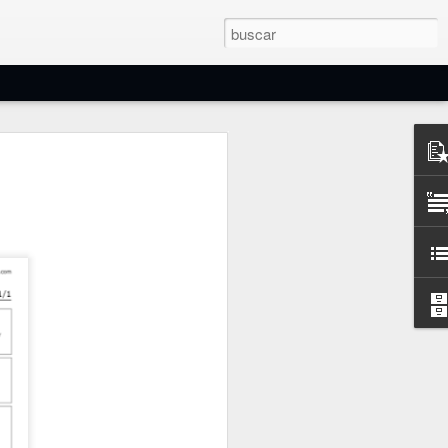
e Filtros Eléctricos
os y electrónicos son circuitos o
jan pasar una frecuencia o banda de
ea otras, modificando sus fases y
s o de ajuste variable, pasivos o
es...