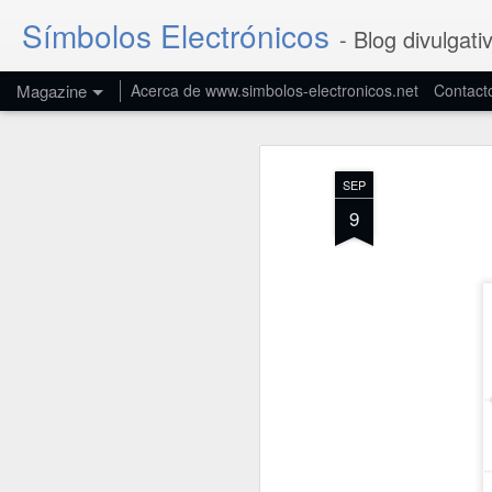
Símbolos Electrónicos
- Blog divulgati
Magazine
Acerca de www.simbolos-electronicos.net
Contact
SEP
9