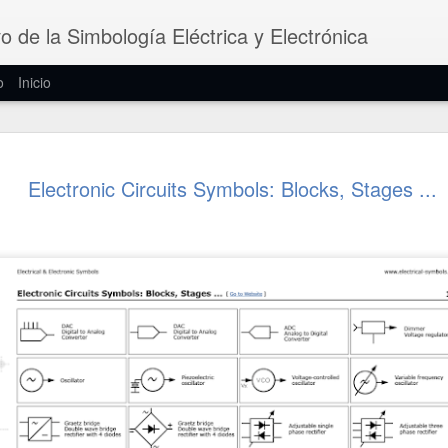
vo de la Simbología Eléctrica y Electrónica
o
Inicio
Símbolos d
JUN
Electronic Circuits Symbols: Blocks, Stages ...
7
Los filtros eléctric
dispositivos que de
frecuencias mientras bloqu
amplitudes. Pueden ser fijo
activos, analógicos o digital