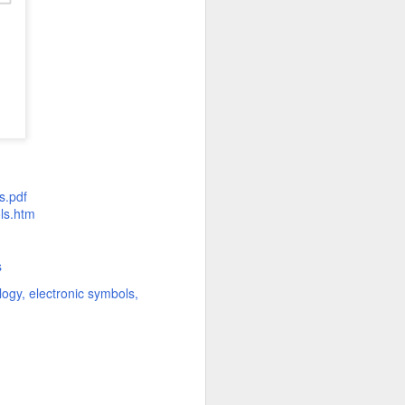
s.pdf
ols.htm
s
Símbolos de Circuitos
AUG
logy
electronic symbols
23
Lógicos (Electrónica
Digital)
Los circuitos lógicos son circuitos
electrónicos digitales que realizan
operaciones basadas en dos