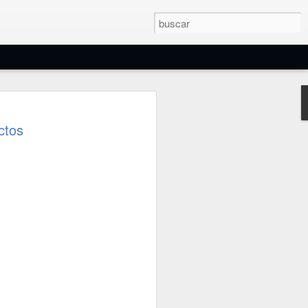
e Filtros Eléctricos
ctos
os y electrónicos son circuitos o
jan pasar una frecuencia o banda de
ea otras, modificando sus fases y
s o de ajuste variable, pasivos o
es...