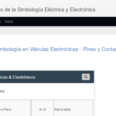
vo de la Simbología Eléctrica y Electrónica
o
Inicio
Símbolos d
JUN
imbología en Válvulas Electrónicas - Pines y Conta
7
Los filtros eléctric
dispositivos que de
frecuencias mientras bloqu
amplitudes. Pueden ser fijo
activos, analógicos o digital