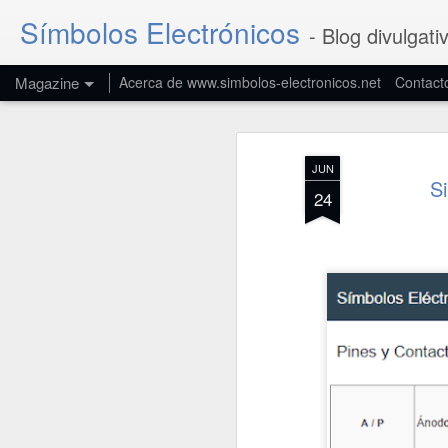
Símbolos Electrónicos
- Blog divulgati
Magazine
Acerca de www.simbolos-electronicos.net
Contact
JUN
S
24