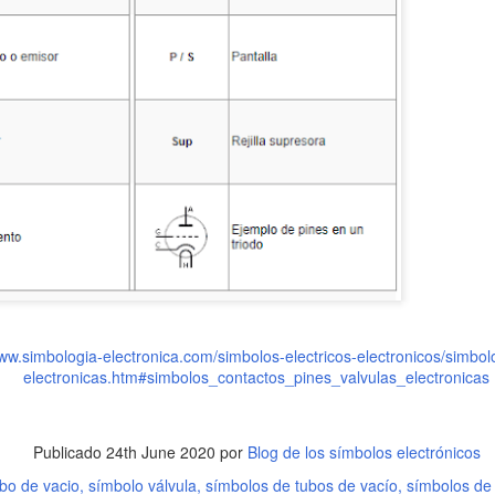
Símbolos de Flip-Flop
Símbolos de Puertas
FEB
DEC
www.simbologia-electronica.com/simbolos-electricos-electronicos/simbol
3
5
electronicas.htm#simbolos_contactos_pines_valvulas_electronicas
(Electrónica Digital)
Lógicas (Electrónica
Digital)
El Flip-Flop es un multivibrador
biestable capaz de permanecer en
Las puertas lógicas son circuitos
uno o dos estados en un tiempo
Publicado
24th June 2020
por
Blog de los símbolos electrónicos
electrónicos digitales que realizan
indefinido en ausencia de
operaciones basadas en dos
bo de vacio
símbolo válvula
símbolos de tubos de vacío
símbolos de 
perturbaciones. El paso de un