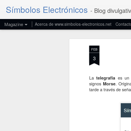
Símbolos Electrónicos
- Blog divulgati
Magazine
Acerca de www.simbolos-electronicos.net
Contact
FEB
3
La
es un a
telegrafía
signos
. Origi
Morse
tarde a través de seña