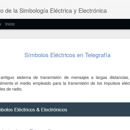
vo de la Simbología Eléctrica y Electrónica
o
Inicio
Símbolos d
JUN
Símbolos Eléctricos en Telegrafía
7
Los filtros eléctric
dispositivos que de
frecuencias mientras bloqu
amplitudes. Pueden ser fijo
ntiguo sistema de transmisión de mensajes a largas distancias, 
activos, analógicos o digital
nalmente el medio empleado para la transmisión de los impulsos eléc
les de radio.