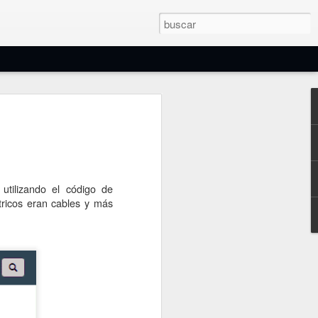
e Filtros Eléctricos
os y electrónicos son circuitos o
jan pasar una frecuencia o banda de
ea otras, modificando sus fases y
s o de ajuste variable, pasivos o
utilizando el código de
es...
tricos eran cables y más