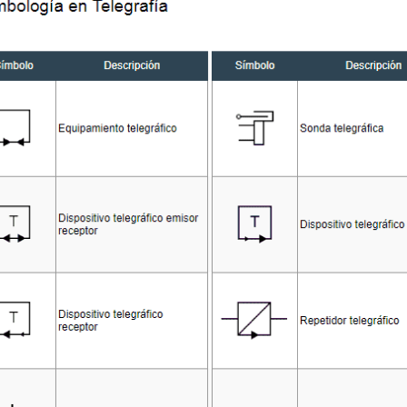
Símbolos de Flip-Flop
Símbolos de Puertas
FEB
DEC
3
5
(Electrónica Digital)
Lógicas (Electrónica
Digital)
El Flip-Flop es un multivibrador
biestable capaz de permanecer en
Las puertas lógicas son circuitos
uno o dos estados en un tiempo
electrónicos digitales que realizan
indefinido en ausencia de
operaciones basadas en dos
perturbaciones. El paso de un